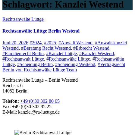
Schlagwort:
Kanzlei Westend
Rechtsanwälte Lüttge
Rechtsanwälte Lüttge Berlin Westend
Juni 20, 2026
#2024
,
#2025
,
#Anwalt Westend
,
#Anwaltskanzlei
Westend
,
#Beratung Recht Westend
,
#Erbrecht Westend
,
#Familienrecht Berlin
,
#Kanzlei Lüttge
,
#Kanzlei Westend
,
#Rechtsanwalt Lüttge
,
#Rechtsanwälte Lüttge
,
#Rechtsanwältin
Lüttge
,
#Scheidung Berlin
,
#Scheidung Westend
,
#Vertragsrecht
Berlin
von Rechtsanwälte Lüttge Team
Rechtsanwälte Lüttge – Berlin Westend
Reichstr. 6
14052 Berlin
Telefon:
+49 (0)30 302 80 05
Fax: +49 (0)30 302 95 25
E-Mail: kanzlei@ra-luettge.de